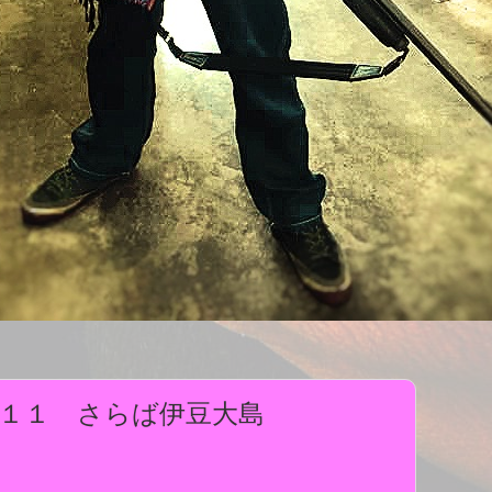
１１ さらば伊豆大島