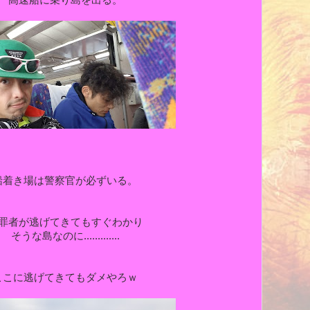
高速船に乗り島を出る。
船着き場は警察官が必ずいる。
罪者が逃げてきてもすぐわかり
そうな島なのに.............
ここに逃げてきてもダメやろｗ