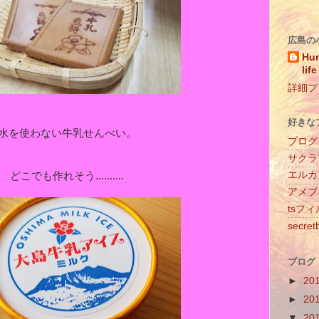
広島の
Hun
life
詳細プ
好きな
水を使わない牛乳せんべい。
プログ
サクラ
エルカ
どこでも作れそう..........
アメブ
tsフ
secret
ブログ
►
20
►
20
▼
20