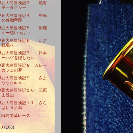
伊豆大島冒険記３ 熱海
第一タクシー
伊豆大島冒険記４ 島民
の移動手段
伊豆大島冒険記５ 無理
ゲー感いっぱい
伊豆大島冒険記６ いざ
戦場へ
伊豆大島冒険記７ 日本
一ハゲを隠したい
伊豆大島冒険記８ カレー
カフェの夢
伊豆大島冒険記９ さよ
うならdare
伊豆大島冒険記１０ 三原
山登山
伊豆大島冒険記１１ さら
ば伊豆大島
江田島で草レース
20
(106)