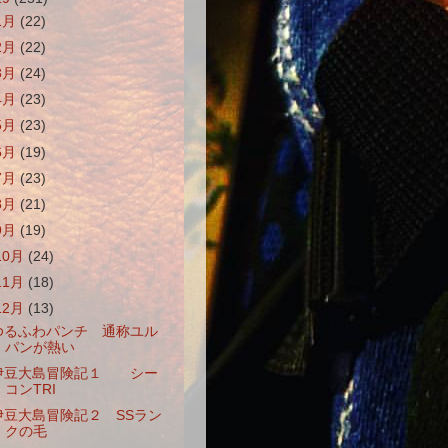
1月
(22)
2月
(22)
3月
(24)
4月
(23)
5月
(23)
6月
(19)
7月
(23)
8月
(21)
9月
(19)
10月
(24)
11月
(18)
12月
(13)
ゆるふわパンチ 通称ユル
パンが熱い
伊豆大島冒険記１ シー
コンTRI
伊豆大島冒険記２ SSラン
クの毛