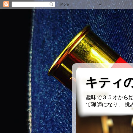
キティ
趣味で３５才から始
て猟師になり、 挑