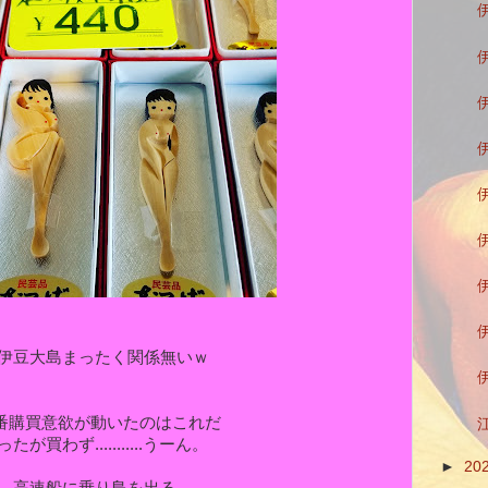
伊豆大島まったく関係無いｗ
番購買意欲が動いたのはこれだ
ったが買わず...........うーん。
►
20