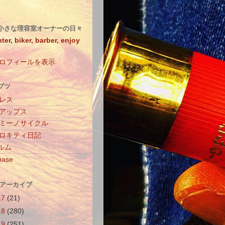
小さな理容室オーナーの日々
ter, biker, barber, enjoy
ロフィールを表示
ブツ
レス
アップス
ミーノサイクル
ロキティ日記
ィルム
base
 アーカイブ
17
(21)
18
(280)
19
(251)