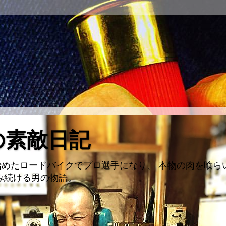
の素敵日記
めたロードバイクでプロ選手になり、 本物の肉を喰ら
み続ける男の物語。