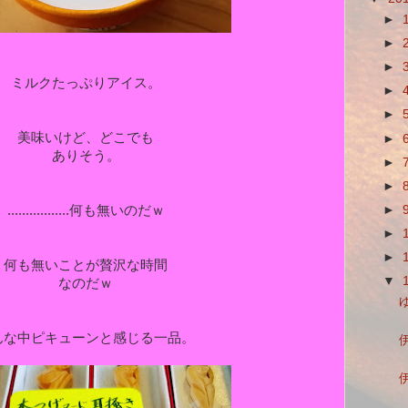
►
►
►
ミルクたっぷりアイス。
►
►
美味いけど、どこでも
►
ありそう。
►
►
►
.................何も無いのだｗ
►
►
何も無いことが贅沢な時間
▼
なのだｗ
んな中ピキューンと感じる一品。