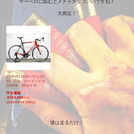
サーベロに組むとメチャカッコいいですね！
大満足！
CERVELO(サーヴェロ)
S3（S3) ロードバイク
2016年 56サイズ
中古価格
￥561,600
から
(2018/4/8 08:16時点)
後は走るだけ！