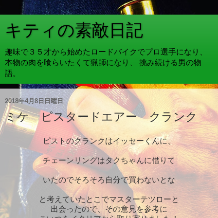
キティの素敵日記
趣味で３５才から始めたロードバイクでプロ選手になり、
本物の肉を喰らいたくて猟師になり、 挑み続ける男の物
語。
2018年4月8日日曜日
ミケ ピスタードエアー クランク
ピストのクランクはイッセーくんに、
チェーンリングはタクちゃんに借りて
いたのでそろそろ自分で買わないとな
と考えていたとこでマスターテツローと
出会ったので、その意見を参考に