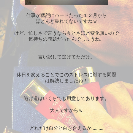
仕事が猛烈にハードだった１２月から
ほとんど乗れてないですねｗ
けど、忙しさで言うなら今とさほど変化無いので
気持ちの問題だったんでしょうね。
言い訳して逃げてただけ。
休日を変えることでこのストレスに対する問題
は解決しましたね！
逃げ道はいくらでも用意してあります。
大人ですからｗ
どれだけ自分と向き合えるか..........