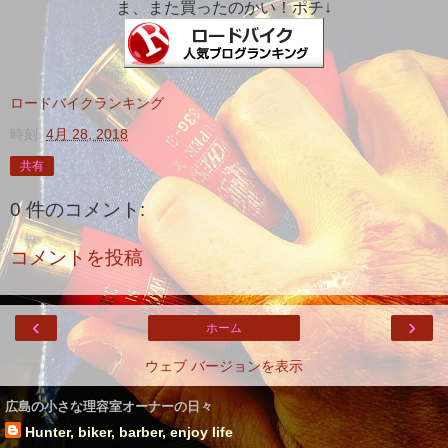
ま、また買ったのかい！ポチ↓
ロードバイクランキング
時刻:
4月 28, 2018
共有
0 件のコメント:
コメントを投稿
‹
›
ホーム
ウェブ バージョンを表示
広島の小さな理容室オーナーの日々
Hunter, biker, barber, enjoy life