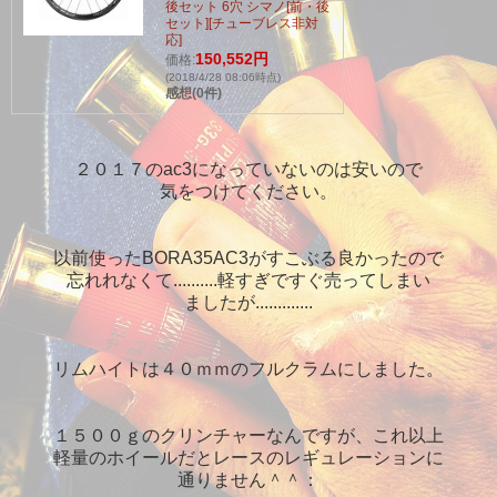
後セット 6穴 シマノ[前・後
セット][チューブレス非対
応]
150,552円
価格:
(2018/4/28 08:06時点)
感想(0件)
２０１７のac3になっていないのは安いので
気をつけてください。
以前使ったBORA35AC3がすこぶる良かったので
忘れれなくて..........軽すぎですぐ売ってしまい
ましたが.............
リムハイトは４０ｍｍのフルクラムにしました。
１５００ｇのクリンチャーなんですが、これ以上
軽量のホイールだとレースのレギュレーションに
通りません＾＾：