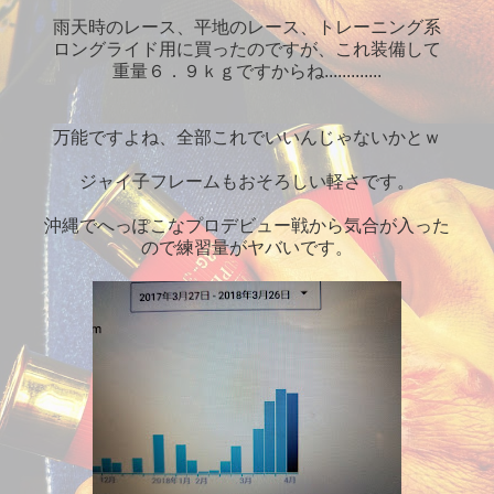
雨天時のレース、平地のレース、トレーニング系
ロングライド用に買ったのですが、これ装備して
重量６．９ｋｇですからね.............
万能ですよね、全部これでいいんじゃないかとｗ
ジャイ子フレームもおそろしい軽さです。
沖縄でへっぽこなプロデビュー戦から気合が入った
ので練習量がヤバいです。