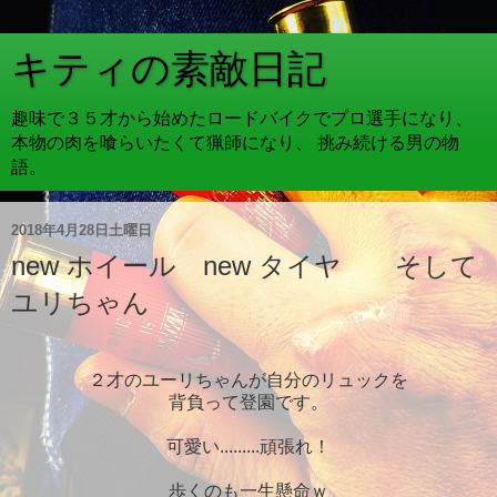
キティの素敵日記
趣味で３５才から始めたロードバイクでプロ選手になり、
本物の肉を喰らいたくて猟師になり、 挑み続ける男の物
語。
2018年4月28日土曜日
new ホイール new タイヤ そして
ユリちゃん
２才のユーリちゃんが自分のリュックを
背負って登園です。
可愛い.........頑張れ！
歩くのも一生懸命ｗ