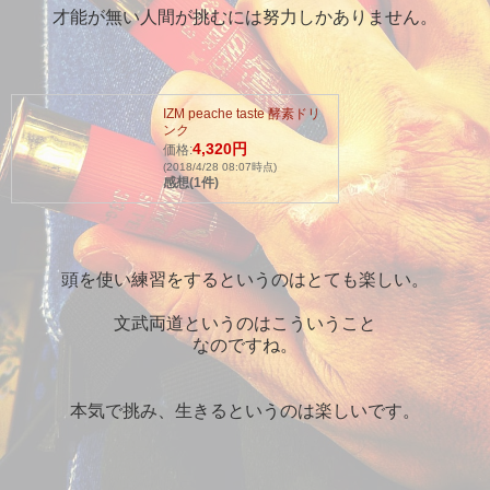
才能が無い人間が挑むには努力しかありません。
IZM peache taste 酵素ドリ
ンク
4,320円
価格:
(2018/4/28 08:07時点)
感想(1件)
頭を使い練習をするというのはとても楽しい。
文武両道というのはこういうこと
なのですね。
本気で挑み、生きるというのは楽しいです。