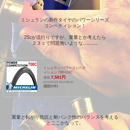
ミシュランの新作タイヤのパワーシリーズ
コンペティション！
25cが流行りですが、重量とか考えたら
２３ｃで問題無いような.............
ミシュラン パワーコンペテ
ィション 700×23C
7,581円
価格:
(2018/4/28 08:05時点)
感想(0件)
重量と転がり抵抗と耐パンク性のバランスを考える
とここかなって。