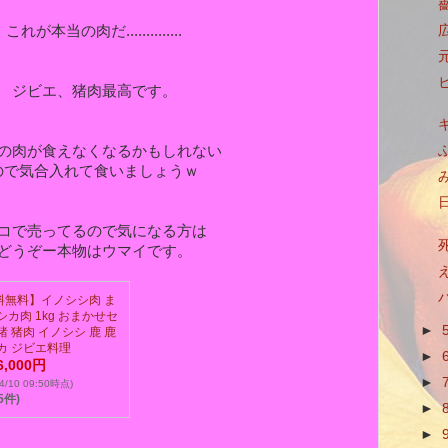
これが本当の肉だ..............
ジビエ、猪肉最高です。
の肉が食えなくなるかもしれない
ので気合入れて食いましょうｗ
コで売ってるので気になる方は
どうぞー本物はウマイです。
え.
料無料】イノシシ肉 ま
シカ肉 1kg おまかせセ
►
猪 猪肉 イノシシ 鹿 鹿
カ ジビエ料理
►
6,000円
►
/4/10 09:50時点)
5件)
►
►