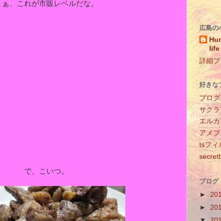
まぁ、これが市販レベルだな。
広島の
Hun
life
詳細プ
好きな
プログ
サクラ
エルカ
アメブ
tsフ
secret
で、こいつ。
ブログ
►
20
►
20
▼
20