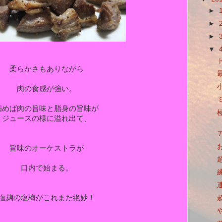
►
►
►
▼
柔らかさもありながら
肉の食感が強い。
噛めば肉の旨味と脂身の旨味が
ジュースの様に溢れ出て、
旨味のオーケストラが
口内で始まる。
練
塩麹の塩梅がこれまた絶妙！