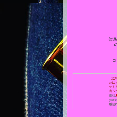
普通
コ
【送
たは 
ット 
肉 シ
価格:
(2019
感想(