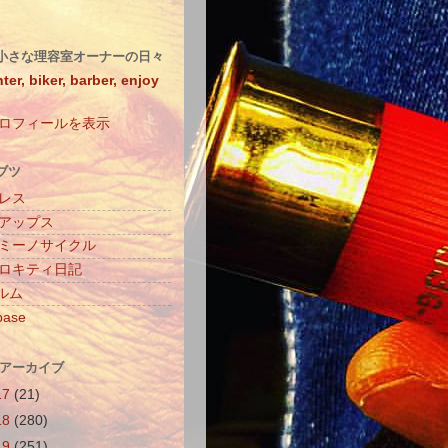
小さな理容室オーナーの日々
ter, biker, barber, enjoy
ロフィールを表示
ブツ
レス
アップス
ミーノサイクル
ロキティ日記
ィルム
base
 アーカイブ
17
(21)
18
(280)
19
(251)