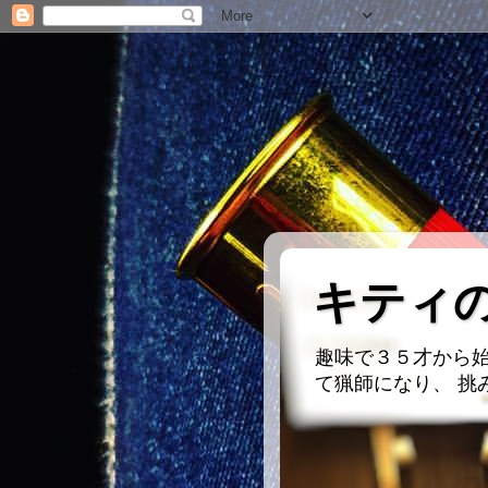
キティ
趣味で３５才から始
て猟師になり、 挑