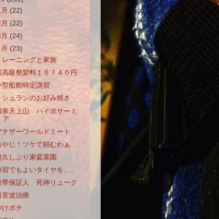
1月
(22)
2月
(22)
3月
(24)
4月
(23)
トレーニングと家族
最高級整髪料１６７４０円
小型船舶特定講習
ミシュランのお好み焼き
極寒天上山 ハイポサーミ
ア
アナザーワールドミート
おやじ！ツケで頼むわぁ
超久しぶり家庭菜園
習でもよいタイヤを......
連帯保証人 死神リューク
超音波治療
やけポチ