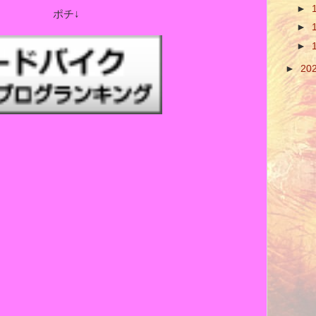
►
ポチ↓
►
►
►
20