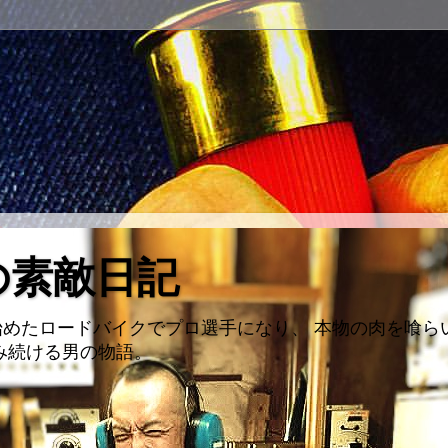
の素敵日記
めたロードバイクでプロ選手になり、 本物の肉を喰ら
み続ける男の物語。