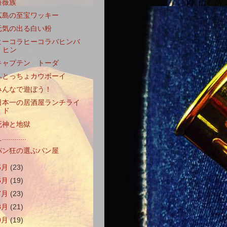
薔薇族
広島の至宝ワッキー
元気の出る白い粉
ヒーコラヒーコラバヒンバ
ヒン
キャプテン トーダ
ふとっちょカウボーイ
みんなで遊ぼう！
日本一の居酒屋ランチライ
ド
死神と地獄
...........
パン狂の選ぶパン屋
5月
(23)
6月
(19)
7月
(23)
8月
(21)
9月
(19)