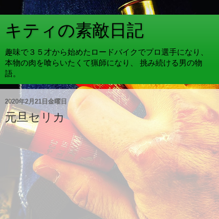
キティの素敵日記
趣味で３５才から始めたロードバイクでプロ選手になり、
本物の肉を喰らいたくて猟師になり、 挑み続ける男の物
語。
2020年2月21日金曜日
元旦セリカ