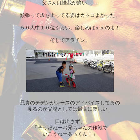
父さんは怪我が痛い.........
頑張って坂を上ってる姿はカッコよかった。
５０人中１０位くらい、楽しめばええのよ！
そしてアラチン。
兄貴のテデンがレースのアドバイスしてるの
見るのが父親としては最高に楽しい。
口は出さず、
「そうだねーお兄ちゃんの作戦で
いこうねーあっくん！」