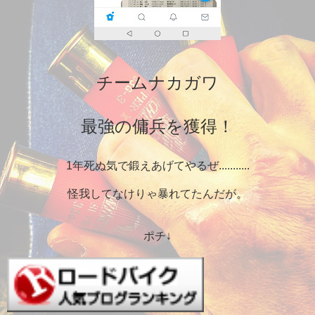
チームナカガワ
最強の傭兵を獲得！
1年死ぬ気で鍛えあげてやるぜ...........
怪我してなけりゃ暴れてたんだが。
ポチ↓