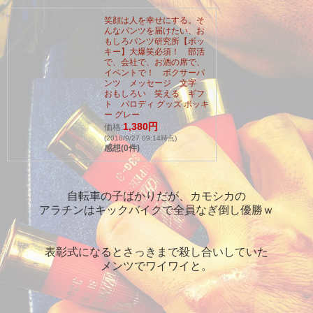
笑顔は人を幸せにする。そ
んなパンツを届けたい、お
もしろパンツ研究所【ボッ
キー】大爆笑必須！ 部活
で、会社で、お酒の席で、
イベントで！ ボクサーパ
ンツ メッセージ 文字
おもしろい 笑える ギフ
ト パロディ グッズ ボッキ
ー グレー
1,380円
価格:
(2018/9/27 09:14時点)
感想(0件)
自転車の子ばかりだが、カモシカの
アラチンはキックバイクで全員なぎ倒し優勝ｗ
表彰式になるとさっきまで殺し合いしていた
メンツでワイワイと。