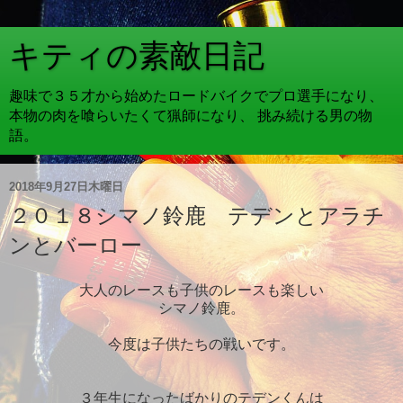
キティの素敵日記
趣味で３５才から始めたロードバイクでプロ選手になり、
本物の肉を喰らいたくて猟師になり、 挑み続ける男の物
語。
2018年9月27日木曜日
２０１８シマノ鈴鹿 テデンとアラチ
ンとバーロー
大人のレースも子供のレースも楽しい
シマノ鈴鹿。
今度は子供たちの戦いです。
３年生になったばかりのテデンくんは