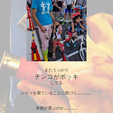
またうっかり
チンコがボッキ
してる
シャツを着ていることに気づく...............
本能が選ぶのか.............