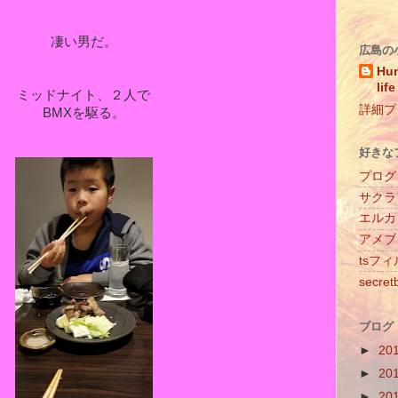
凄い男だ。
広島の
Hun
life
ミッドナイト、２人で
詳細プ
BMXを駆る。
好きな
プログ
サクラ
エルカ
アメブ
tsフ
secret
ブログ
►
20
►
20
►
20