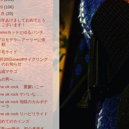
20
(106)
1月
(20)
新年あけましておめでとう
ございます！
zomoカットとゆるパンチ
プロモデラ―アーリーに依
頼
育毛ライド
1月20日oneoffサイクリング
のお知らせ
熟成マサゴ
の男へ.........
ne ok rock 愛媛いこー
ne ok rock ヤバいな......
ne ok rock 地獄のカルボナ
ーラ
ne ok rock リハビリライド
初めてのカインズ
宮島umi散歩 初心者過ぎ