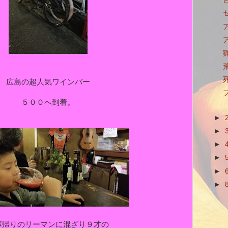
広島の超人気ワインバー
５００へ到着。
►
►
►
►
►
►
事帰りのリーマンに混ざり９才の