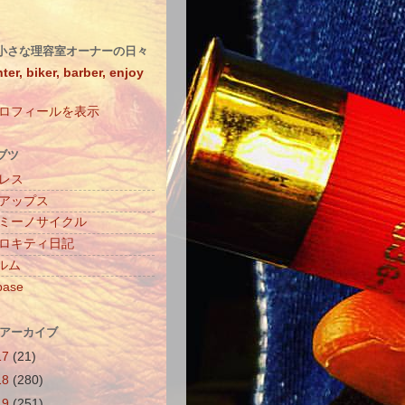
小さな理容室オーナーの日々
ter, biker, barber, enjoy
ロフィールを表示
ブツ
レス
アップス
ミーノサイクル
ロキティ日記
ィルム
base
 アーカイブ
17
(21)
18
(280)
19
(251)