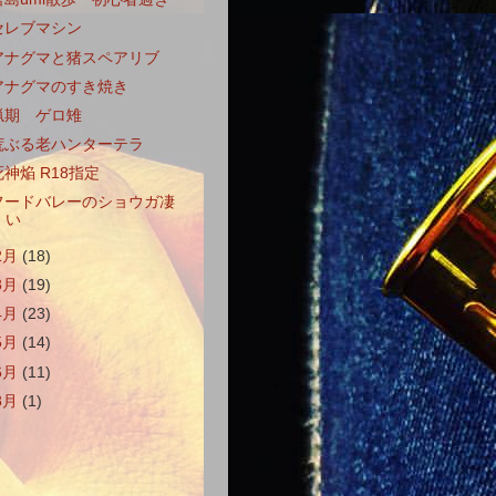
セレブマシン
アナグマと猪スペアリブ
アナグマのすき焼き
猟期 ゲロ雉
荒ぶる老ハンターテラ
死神焔 R18指定
フードバレーのショウガ凄
い
2月
(18)
3月
(19)
4月
(23)
5月
(14)
6月
(11)
8月
(1)