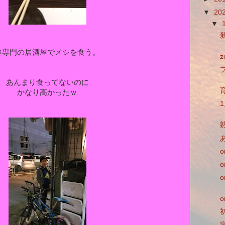
▼
20
▼
豚専門の居酒屋でメシを食う。
あんまり食ってないのに
かなり高かったｗ
あ
o
o
o
o