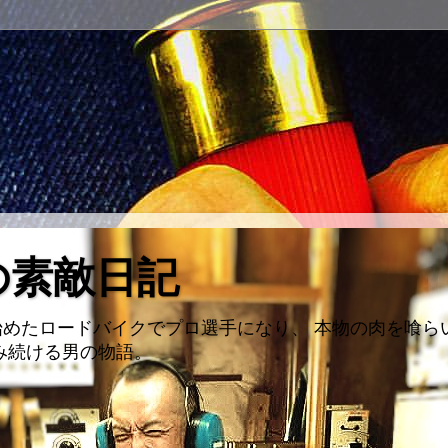
の素敵日記
めたロードバイクでプロ選手になり、 本物の肉を喰ら
み続ける男の物語。