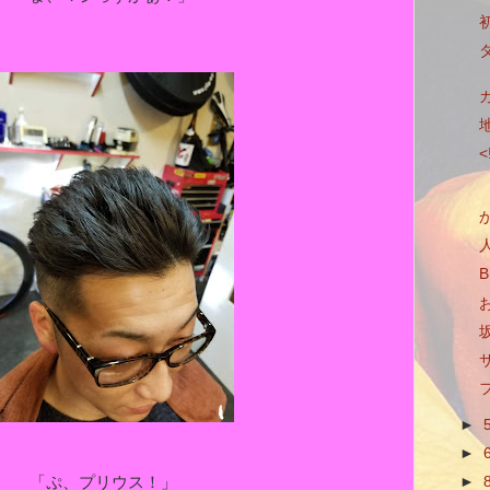
<
►
►
「ぷ、プリウス！」
►