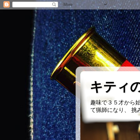
キティ
趣味で３５才から始
て猟師になり、 挑