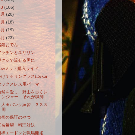
20
(106)
1月
(20)
2月
(18)
3月
(19)
4月
(23)
猪鎧おでん
アラチンとユリリン
手クシで流せる男に
newメット購入ライド
いけてるサングラスはekoi
セックスレス用パーマ
自然を愛し、野山を歩くレ
ンジャー それが猟師
大田バンク練習 ３３３
周
携帯の保証のやつ
匿名希望 料理対決
相棒エードンと猟場開拓