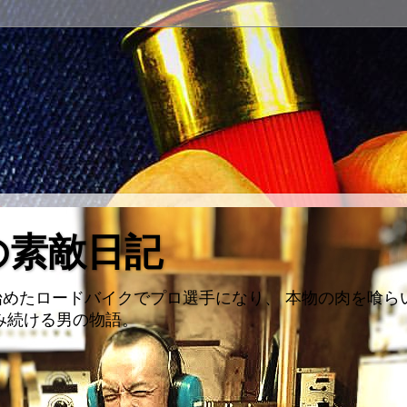
の素敵日記
めたロードバイクでプロ選手になり、 本物の肉を喰ら
み続ける男の物語。