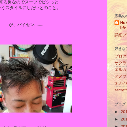
来る男なのでスーツでビシっと
合うスタイルにしたいとのこと。
広島の
Hun
が、パイセン.........
life
詳細プ
好きな
プログ
サクラ
エルカ
アメブ
tsフ
secret
ブログ
►
20
►
20
►
20