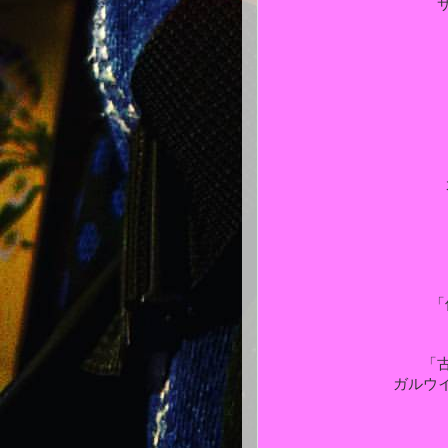
「
「
ガルウイン