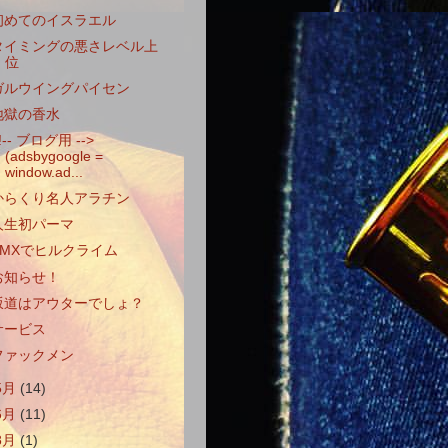
初めてのイスラエル
タイミングの悪さレベル上
位
ガルウイングパイセン
地獄の香水
!-- ブログ用 -->
(adsbygoogle =
window.ad...
からくり名人アラチン
人生初パーマ
BMXでヒルクライム
お知らせ！
坂道はアウターでしょ？
サービス
ファックメン
5月
(14)
6月
(11)
8月
(1)