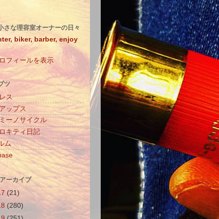
小さな理容室オーナーの日々
ter, biker, barber, enjoy
ロフィールを表示
ブツ
レス
アップス
ミーノサイクル
ロキティ日記
ィルム
base
 アーカイブ
17
(21)
18
(280)
19
(251)