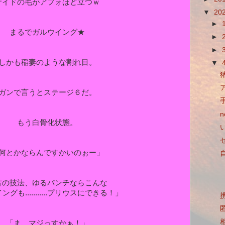
サイドの毛がアフォほど立つｗ
▼
20
►
まるでガルウイング★
►
►
しかも稲妻のような割れ目。
▼
ガンで言うとステージ６だ。
もう白骨化状態。
何とかならんですかいのぉー」
古の技法、ゆるパンチならこんな
グも...........プリウスにできる！」
「ま、マジっすかぁ！」