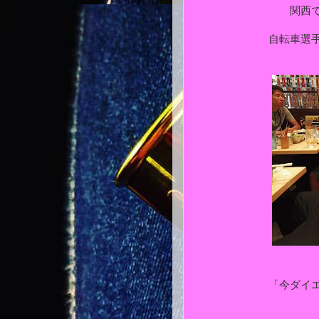
関西
自転車選
「今ダイ