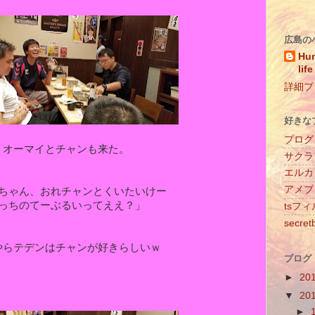
広島の
Hun
life
詳細プ
好きな
プログ
オーマイとチャンも来た。
サクラ
エルカ
アメブ
ちゃん、おれチャンとくいたいけー
っちのてーぶるいってええ？」
tsフ
secret
やらテデンはチャンが好きらしいｗ
ブログ
►
20
▼
20
►