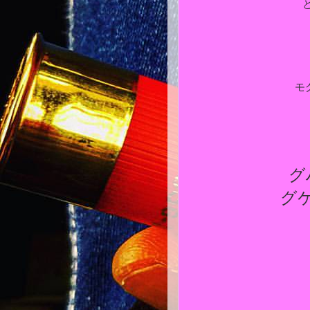
モグリ
グ
グ