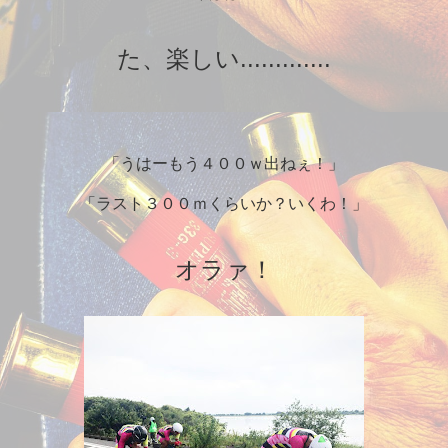
た、楽しい.............
「うはーもう４００ｗ出ねぇ！」
「ラスト３００ｍくらいか？いくわ！」
オラァ！