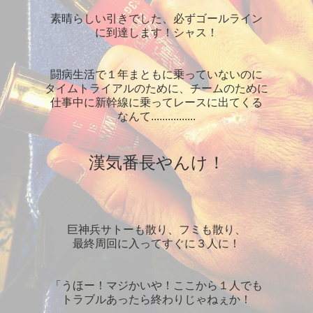
素晴らしい引きでした、必ずゴールライン
に到達します！シャス！
闘病生活で１年まともに乗っていないのに
タイムトライアルのために、チームのために
仕事中に新幹線に乗ってレースに出てくる
なんて................
漢気番長やんけ！
巨神兵サトーも散り、フミも散り、
最終周回に入ってすぐに３人に！
「うほー！マジかいや！ここから１人でも
トラブルあったら終わりじゃねぇか！