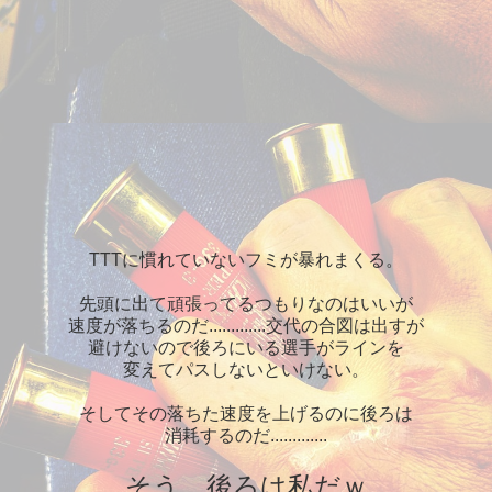
TTTに慣れていないフミが暴れまくる。
先頭に出て頑張ってるつもりなのはいいが
速度が落ちるのだ.............交代の合図は出すが
避けないので後ろにいる選手がラインを
変えてパスしないといけない。
そしてその落ちた速度を上げるのに後ろは
消耗するのだ.............
そう、後ろは私だｗ