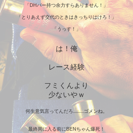
「DHバー持つ余力すらありません！」
「とりあえず交代のときはきっちりはけろ！」
「うっす！」
は！俺
レース経験
フミくんより
少ないやｗ
何生意気言ってんだろ.........ゴメンね。
最終周に入る前にBENちゃん爆死！