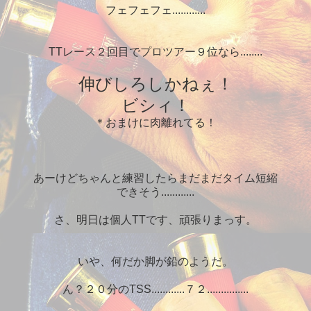
フェフェフェ............
TTレース２回目でプロツアー９位なら........
伸びしろしかねぇ！
ビシィ！
＊おまけに肉離れてる！
あーけどちゃんと練習したらまだまだタイム短縮
できそう............
さ、明日は個人TTです、頑張りまっす。
いや、何だか脚が鉛のようだ。
ん？２０分のTSS............７２...............