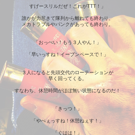
すげースリルだぜ！これがTTT！」
誰かが力尽きて隊列から離れても終わり、
メカトラブルやパンクがあっても終わり。
「おっぺい！もう３人やん！」
「早いっすね！イーブンペースで！」
３人になると先頭交代のローテーションが
早く回ってくる。
すなわち、休憩時間がほぼ無い状態になるのだ！
「きっつ！」
「やべぇっすね！休憩ねぇす！」
「ぐはは！」