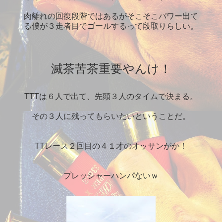
肉離れの回復段階ではあるがそこそこパワー出て
る僕が３走者目でゴールするって段取りらしい。
滅茶苦茶重要やんけ！
TTTは６人で出て、先頭３人のタイムで決まる。
その３人に残ってもらいたいということだ。
TTレース２回目の４１才のオッサンがか！
プレッシャーハンパないｗ