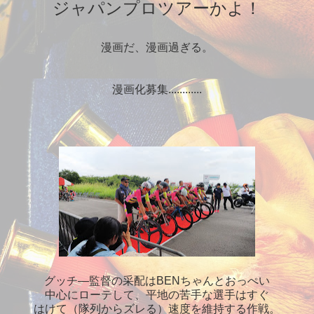
ジャパンプロツアーかよ！
漫画だ、漫画過ぎる。
漫画化募集............
グッチ―監督の采配はBENちゃんとおっぺい
中心にローテして、平地の苦手な選手はすぐ
はけて（隊列からズレる）速度を維持する作戦。