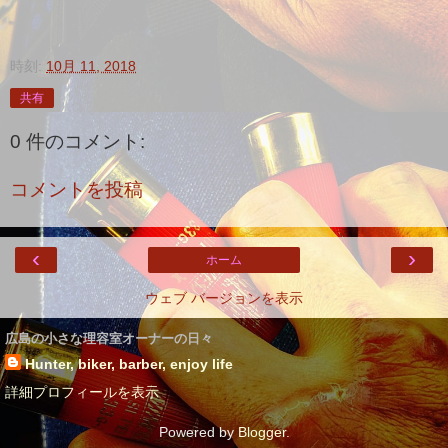
時刻:
10月 11, 2018
共有
0 件のコメント:
コメントを投稿
‹
›
ホーム
ウェブ バージョンを表示
広島の小さな理容室オーナーの日々
Hunter, biker, barber, enjoy life
詳細プロフィールを表示
Powered by
Blogger
.