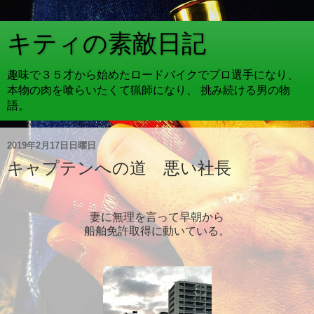
キティの素敵日記
趣味で３５才から始めたロードバイクでプロ選手になり、
本物の肉を喰らいたくて猟師になり、 挑み続ける男の物
語。
2019年2月17日日曜日
キャプテンへの道 悪い社長
妻に無理を言って早朝から
船舶免許取得に動いている。