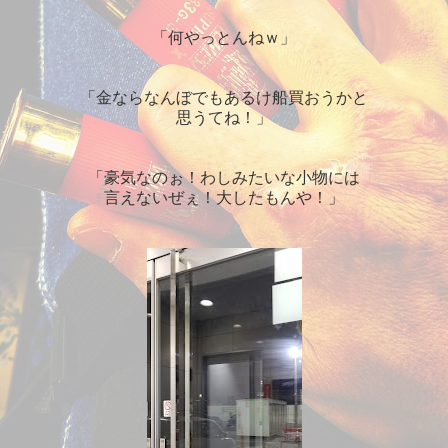
「何やっとんねｗ」
「金ならなんぼでもあるけ船買おうかと
思うてね！」
「豪気なのぉ！わしみたいな小物には
言えないぜぇ！大したもんや！」