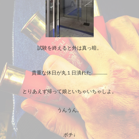
試験を終えると外は真っ暗。
貴重な休日が丸１日潰れた.............
とりあえず帰って娘といちゃいちゃしよ。
うんうん。
ポチ↓