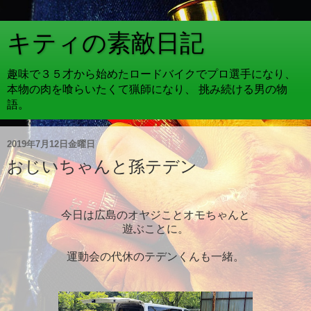
キティの素敵日記
趣味で３５才から始めたロードバイクでプロ選手になり、
本物の肉を喰らいたくて猟師になり、 挑み続ける男の物
語。
2019年7月12日金曜日
おじいちゃんと孫テデン
今日は広島のオヤジことオモちゃんと
遊ぶことに。
運動会の代休のテデンくんも一緒。