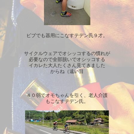
ビブでも器用にこなすテデン氏９才。
サイクルウェアでオシッコするの慣れが
必要なので全部脱いでオシッコする
イカレた大人たくさん見てきました
からね（遠い目
４０弱でオモちゃんを引く、老人介護
もこなすテデン氏。