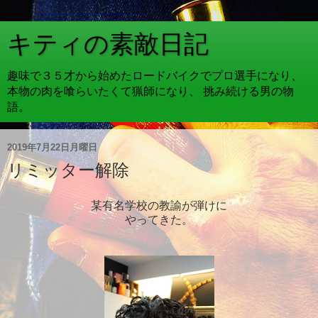
キティの素敵日記
趣味で３５才から始めたロードバイクでプロ選手になり、
本物の肉を喰らいたくて猟師になり、 挑み続ける男の物
語。
2019年7月22日月曜日
リミッター解除
某有名学校の教諭が弾けに
やってきた。