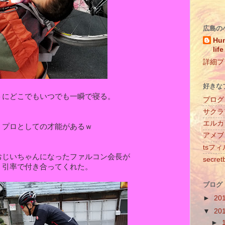
広島の
Hun
life
詳細プ
好きな
トにどこでもいつでも一瞬で寝る。
プログ
サクラ
エルカ
プロとしての才能があるｗ
アメブ
tsフ
おじいちゃんになったファルコン会長が
secret
引率で付き合ってくれた。
ブログ
►
20
▼
20
►