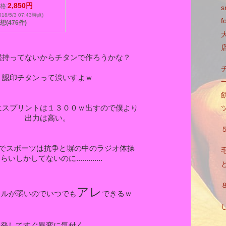
2,850円
格:
s
018/5/3 07:43時点)
f
想(476件)
鑑持ってないからチタンで作ろうかな？
認印チタンって渋いすよｗ
にスプリントは１３００ｗ出すので僕より
出力は高い。
でスポーツは抗争と塀の中のラジオ体操
毛
らいしかしてないのに.............
アレ
タルが弱いのでいつでも
できるｗ
発してすぐ異変に気付く.........