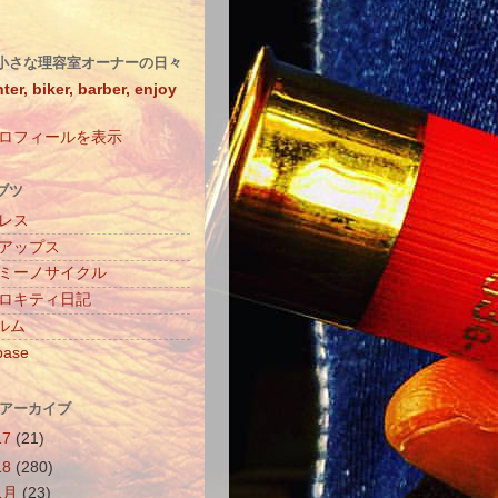
小さな理容室オーナーの日々
ter, biker, barber, enjoy
ロフィールを表示
ブツ
レス
アップス
ミーノサイクル
ロキティ日記
ィルム
base
 アーカイブ
17
(21)
18
(280)
1月
(23)