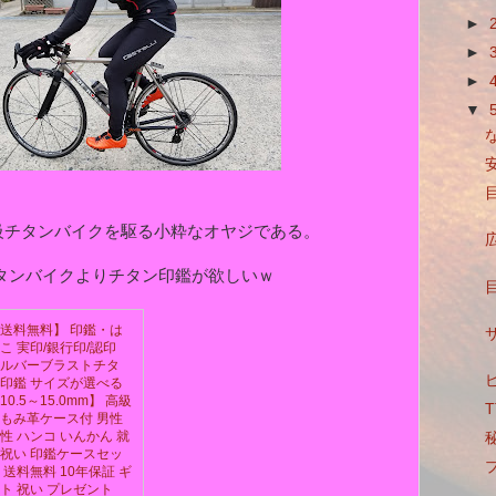
►
►
►
▼
級チタンバイクを駆る小粋なオヤジである。
タンバイクよりチタン印鑑が欲しいｗ
送料無料】 印鑑・は
こ 実印/銀行印/認印
ルバーブラストチタ
印鑑 サイズが選べる
10.5～15.0mm】 高級
もみ革ケース付 男性
性 ハンコ いんかん 就
祝い 印鑑ケースセッ
 送料無料 10年保証 ギ
ト 祝い プレゼント