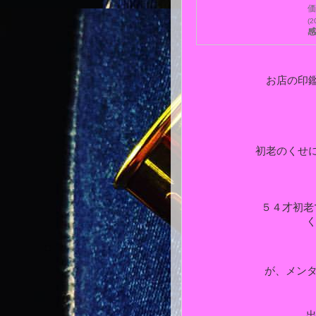
価
(2
感
お店の印
初老のくせ
５４才初老
く
が、メン
出