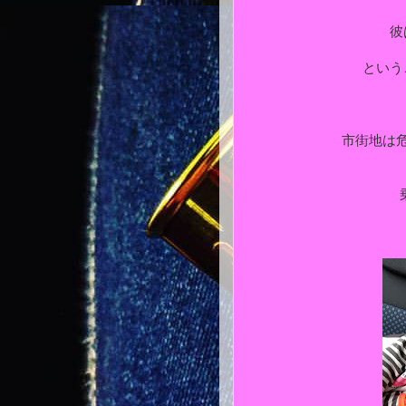
彼
という
市街地は