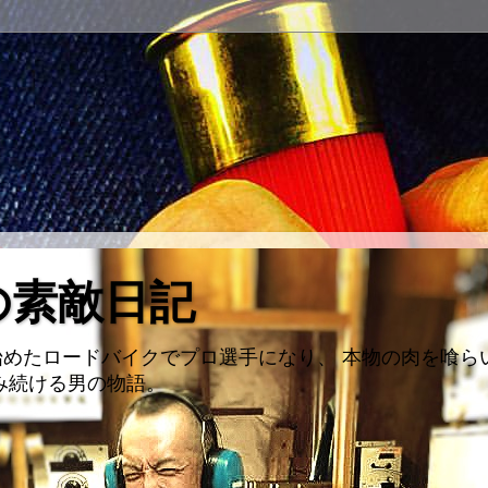
の素敵日記
めたロードバイクでプロ選手になり、 本物の肉を喰ら
み続ける男の物語。