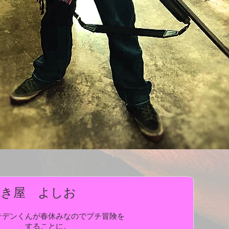
焼き屋 よしお
テデンくんが春休みなのでプチ冒険を
することに。