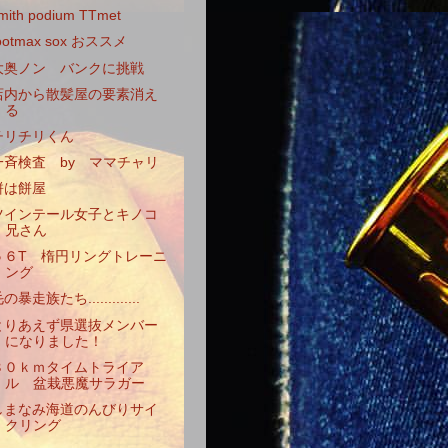
mith podium TTmet
ootmax sox おススメ
大奥ノン バンクに挑戦
店内から散髪屋の要素消え
る
チリチリくん
一斉検査 by ママチャリ
餅は餅屋
ツインテール女子とキノコ
兄さん
５６T 楕円リングトレーニ
ング
の暴走族たち.............
とりあえず県選抜メンバー
になりました！
８０ｋｍタイムトライア
ル 盆栽悪魔サラガー
しまなみ海道のんびりサイ
クリング