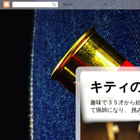
キティ
趣味で３５才から始
て猟師になり、 挑