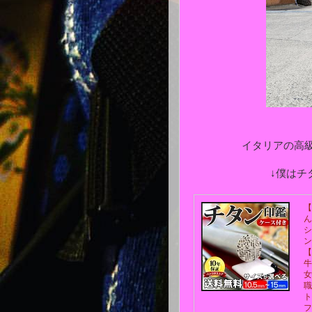
イタリアの高
↓僕はチ
【
ん
シ
ン
【
牛
女
職
ト
フ