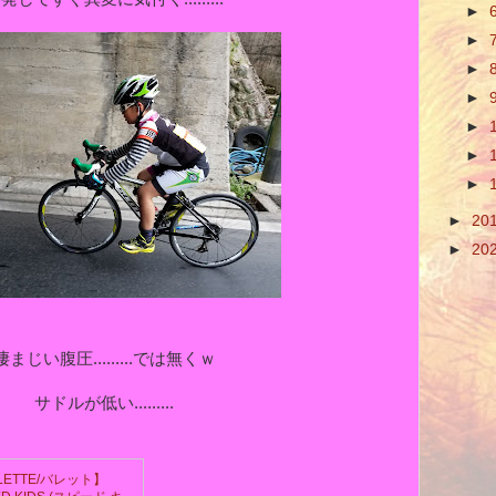
►
►
►
►
►
►
►
►
20
►
20
凄まじい腹圧.........では無くｗ
サドルが低い.........
LETTE/バレット】