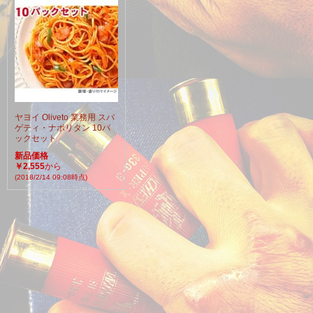
ヤヨイ Oliveto 業務用 スパ
ゲティ・ナポリタン 10パ
ックセット
新品価格
￥2,555
から
(2018/2/14 09:08時点)