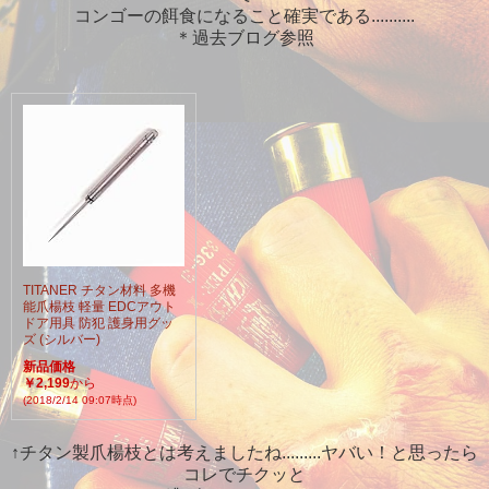
コンゴーの餌食になること確実である..........
＊過去ブログ参照
TITANER チタン材料 多機
能爪楊枝 軽量 EDCアウト
ドア用具 防犯 護身用グッ
ズ (シルバー)
新品価格
￥2,199
から
(2018/2/14 09:07時点)
↑チタン製爪楊枝とは考えましたね.........ヤバい！と思ったら
コレでチクッと