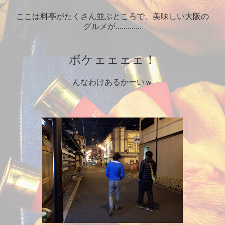
ここは料亭がたくさん並ぶところで、美味しい大阪の
グルメが.............
ボケェェェェ！
んなわけあるかーいｗ