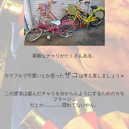
素敵なチャリがたくさんある。
ザコ
カラフルで可愛いとか思った
は考え直しましょうｗ
この塗装は盗んだチャリを分からんようにするためのカモ
フラージュ
だとか................隠れてないやん。