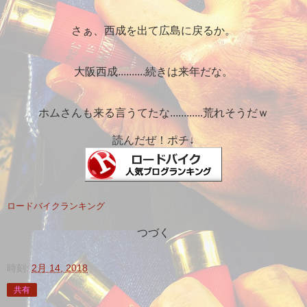
さぁ、西成を出て広島に戻るか。
大阪西成..........続きは来年だな。
ホムさんも来る言うてたな............荒れそうだｗ
読んだぜ！ポチ↓
ロードバイクランキング
つづく
時刻:
2月 14, 2018
共有