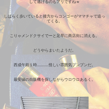
して逃げるのもアリですねｗ
しばらく歩いていると後方からコンゴーがママチャで追っ
てくる。
こりゃメンドクサイでーと足早に商店街に消える。
どうやらまいたようだ。
西成午前１時............怪しい雰囲気プンプンだ。
最安値の自販機を探しながらウロウロあるく。