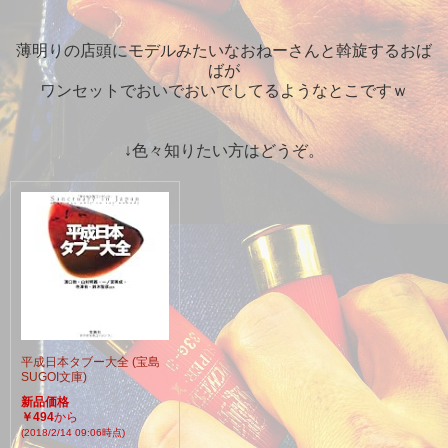
薄明りの店頭にモデルみたいなおねーさんと斡旋するおば
ばが
ワンセットでおいでおいでしてるようなとこですｗ
↓色々知りたい方はどうぞ。
平成日本タブー大全 (宝島
SUGOI文庫)
新品価格
￥494
から
(2018/2/14 09:06時点)