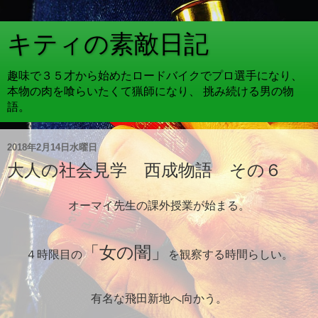
キティの素敵日記
趣味で３５才から始めたロードバイクでプロ選手になり、
本物の肉を喰らいたくて猟師になり、 挑み続ける男の物
語。
2018年2月14日水曜日
大人の社会見学 西成物語 その６
オーマイ先生の課外授業が始まる。
「女の闇」
４時限目の
を観察する時間らしい。
有名な飛田新地へ向かう。